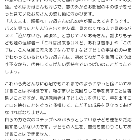
達。それはお母さんも同じで、窓の外からお部屋の中の様子をそ
っと見ていたお母さんの姿も瞼に浮かびます。
「大丈夫よ。頑張れ」お母さんの心の声が聞こえてきそうです。
バスに乗ったとたん泣き出すお友達。見えなくなるまで見送るバ
スに「泣かないで。頑張れ」と念じていたお母さん。誰よりも子
ども達の理解者ー「これは出来るけれど、あれは苦手」や「この
子は、こんな風に考える子なんです」など子どもの事は心の中ま
でわかっているというお母さんは、初めてわが子を集団に送り出
す不安から、代弁してあげたい気持ちでいっぱいのことだったで
しょう。
これから先どんなに心配でもこれまでのようにずっと傍にいてあ
げることは不可能です。転ぶまいと先回りして手を貸すことは容
易いことですが、私達保育者は子どもの力を信じて、手を出すこ
と口を挟むことをぐっと我慢して、ただその成長を見守ってあげ
なければなりません。
自らの力で次のステップへあがろうとしている子ども達をただ応
援するしかないのです。子どもの人生を、苦労を変わりにしてあ
げることはできません。