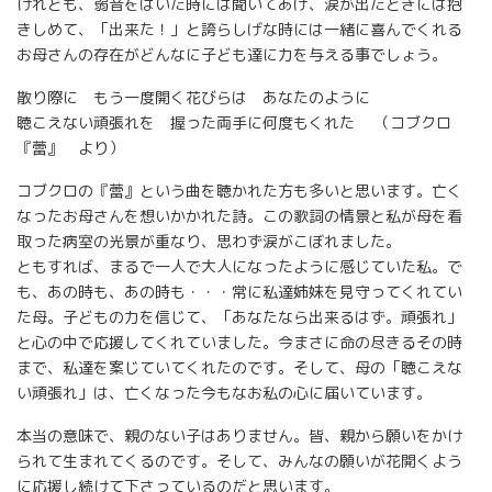
けれども、弱音をはいた時には聞いてあげ、涙が出たときには抱
きしめて、「出来た！」と誇らしげな時には一緒に喜んでくれる
お母さんの存在がどんなに子ども達に力を与える事でしょう。
散り際に もう一度開く花びらは あなたのように
聴こえない頑張れを 握った両手に何度もくれた （コブクロ
『蕾』 より）
コブクロの『蕾』という曲を聴かれた方も多いと思います。亡く
なったお母さんを想いかかれた詩。この歌詞の情景と私が母を看
取った病室の光景が重なり、思わず涙がこぼれました。
ともすれば、まるで一人で大人になったように感じていた私。で
も、あの時も、あの時も・・・常に私達姉妹を見守ってくれてい
た母。子どもの力を信じて、「あなたなら出来るはず。頑張れ」
と心の中で応援してくれていました。今まさに命の尽きるその時
まで、私達を案じていてくれたのです。そして、母の「聴こえな
い頑張れ」は、亡くなった今もなお私の心に届いています。
本当の意味で、親のない子はありません。皆、親から願いをかけ
られて生まれてくるのです。そして、みんなの願いが花開くよう
に応援し続けて下さっているのだと思います。