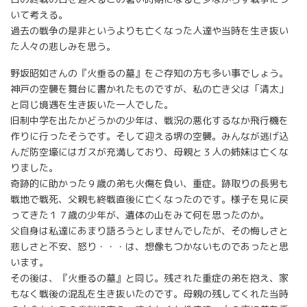
いて考える。
過去の戦争の是非というよりも亡くなった人達や当時を生き抜い
た人々の悲しみを思う。
野坂昭如さんの『火垂るの墓』をご存知の方も多い事でしょう。
神戸の空襲を舞台に書かれたものですが、私の亡き父は「清太」
と同じ境遇を生き抜いた一人でした。
旧制中学を出たかどうかの少年は、戦況の悪化するなか飛行機を
作りに行ったそうです。そして迎える堺の空襲。みんなが逃げ込
んだ防空壕にはガスが充満しており、母親と３人の姉妹は亡くな
りました。
奇跡的に助かった９歳の弟も火傷を負い、重症。跡取りの長男も
戦地で戦死、父親も終戦直後に亡くなったのです。様子を見に戻
ってきた１７歳の少年が、遺体の山をみて何を思ったのか。
父自身は私達にあまり語ろうとしませんでしたが、その悔しさと
悲しさと不安、怒り・・・は、想像もつかないものであったと思
います。
その後は、『火垂るの墓』と同じ。残された重症の弟を抱え、家
もなく戦後の混乱を生き抜いたのです。母親の残してくれた当時