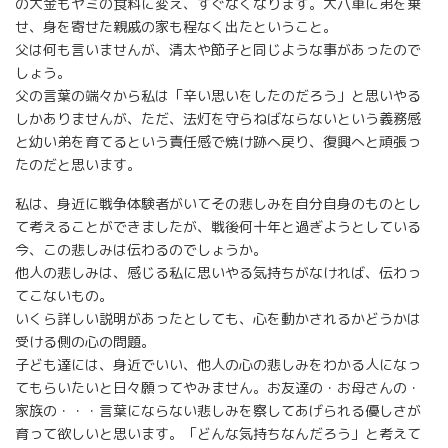
の大金もヤミの食料に変え、すぐなくなります。大八車に弟を乗
せ、身を寄せた親戚の家も程なく出たということ。
父は何も言いませんが、清太や節子と同じような事があったので
しょう。
父の言葉の端々から私は「辛い思いをしたのだろう」と思いやる
しかありませんが、ただ、法灯を守らねばならないという義務感
と幼い弟を育てるという責任感で焼け跡へ戻り、復興へと頑張っ
たのだと思います。
私は、身近に戦争体験者がいてその悲しみを自分自身のものとし
て考えることができましたが、戦後何十年と過ぎようとしている
今、この悲しみは伝わるのでしょうか。
他人の悲しみは、感じる私に思いやる気持ちがなければ、伝わっ
てこないもの。
いくら詳しい説明があったとしても、心を動かされるかどうかは
受ける側の心の問題。
子ども達には、身近でいい、他人の心の悲しみをわかる人になっ
てもらいたいと日々願ってやみません。お友達の・お母さんの・
家族の・・・言葉にならない悲しみを察してあげられる優しさが
育って欲しいと思います。「どんな気持ちなんだろう」と考えて