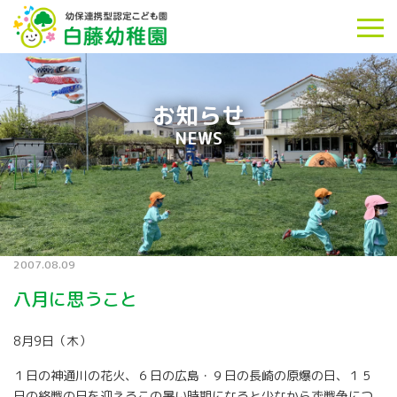
お知らせ
NEWS
2007.08.09
八月に思うこと
8月9日（木）
１日の神通川の花火、６日の広島・９日の長崎の原爆の日、１５
日の終戦の日を迎えるこの暑い時期になると少なからず戦争につ