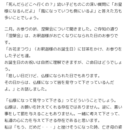
「死んだらどこへ行くの？」幼い子どものこの深い質問に「お星
様になるんだよ」「風になっていつも側にいるよ」と答えた方も
多いことでしょう。
二月。お参りの折、涅槃会について聞きました。ご存知の通り
「涅槃会」は、お釈迦様がお亡くなりになられた日のお参りで
す。
「お花まつり」（お釈迦様のお誕生日）に甘茶をかけ、お参りを
した子ども達。
お誕生日のお祝いは自然に理解できますが、ご命日はどうでしょ
う。
「悲しい日だけど、仏様になられた日でもあります。
その日からは、仏様になって皆を見守って下さっているんだ
よ。」とお話しました。
「仏様になって見守って下さる」ってどういうことでしょう。
仏様は、お願いを叶えてくれる存在ではありません。逆に、悪い
事をして罰を与えることもありません。一緒に考えて下さって、
私達の心に力を与えて下さる存在であると思います。
私は「もう、だめだ・・・」と挫けそうになった時、亡き母の姿