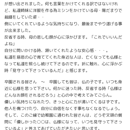
が想い出されました。何も言葉をかけてくれる訳ではないけれ
ど、私達姉妹に洋服を作る為ミシンをかけている母・陽だまりで
裁縫をしていた姿・・
側にいてくれているような気持ちになり、最後までやり遂げる事
が出来ました。
反省する時、母の悲しむ顔が心に浮かびます。「これでいいんだ
よね」
自分に問いかける時、頷いてくれたような安心感・・・。
私達を慈悲の心で育ててくれた身近な人は、亡くなっても仏様と
なって私達を照らし続けて下さるのです。折に触れ、心に浮かぶ
時「見守って下さっているんだ」と感じます。
卒園される皆さん ～ 卒園しても皆は、仏の子です。いつも身
近に仏様を思って下さい。何かに迷った時、反省する時「仏様は
どんなお顔をされるだろう」と心の中で考えてみてごらん。
優しい気持ちになれたり、きっと心に力が沸いてくるはずです。
他人を傷つけたり、自分に自信をなくす事もなくなるでしょう。
そして、このご縁で幼稚園に通われた皆さんは、どうぞ文頭の質
問に「優しかった○○は、仏様になって、いつも見守って下さっ
ているよ」と答えてあげていただきたいと思います。