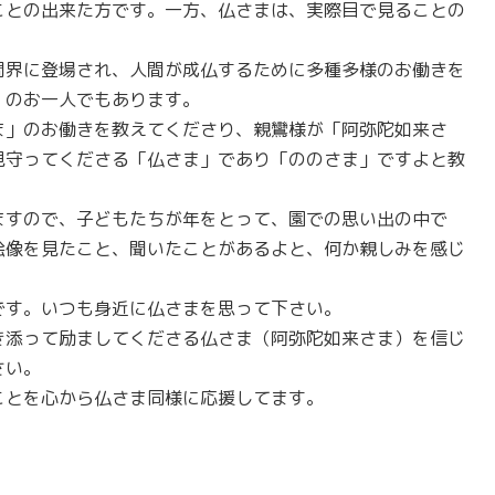
ことの出来た方です。一方、仏さまは、実際目で見ることの
間界に登場され、人間が成仏するために多種多様のお働きを
」のお一人でもあります。
ま」のお働きを教えてくださり、親鸞様が「阿弥陀如来さ
見守ってくださる「仏さま」であり「ののさま」ですよと教
ますので、子どもたちが年をとって、園での思い出の中で
絵像を見たこと、聞いたことがあるよと、何か親しみを感じ
です。いつも身近に仏さまを思って下さい。
き添って励ましてくださる仏さま（阿弥陀如来さま）を信じ
さい。
ことを心から仏さま同様に応援してます。