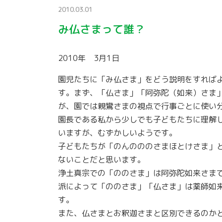
2010.03.01
み仏さまって誰？
2010年 3月1日
園児たちに「み仏さま」をどう説明をすれば
す。まず、「仏さま」「阿弥陀（如来）さま
が、園では親鸞さまの視点で行事ごとに使い
園長である私から少しでも子どもたちに理解
いますが、むずかしいようです。
子どもたちが「のんのののさまほとけさま」
ないことだと思います。
浄土真宗での「ののさま」は阿弥陀如来さま
派によって「ののさま」「仏さま」は薬師如
す。
また、仏さまとお釈迦さまと区別できるのか