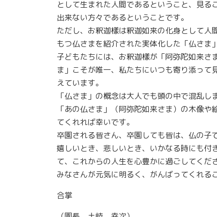
として生まれた人間であるということ、見る
出来ない方々であるということです。
ただし、お釈迦樣は釈迦如来の化身として人
もつ仏さまを紹介された実体化した「仏さま
子どもたちには、お釈迦樣が「阿弥陀如来さ
ま」こそが唯一、私たちにいつも寄り添って
えています。
「仏さま」の概念は大人でも頭の中で混乱し
「あの仏さま」（阿弥陀如来さま）の木像や
てくれれば幸いです。
卒園される皆さん、卒園しても皆は、仏の子
嬉しいとき、悲しいとき、いかなる時にも付
て、これからの人生を心豊かに過ごしてくだ
みなさんが元気に明るく、がんばってくれる
合掌
（園長 土岐 幸次）