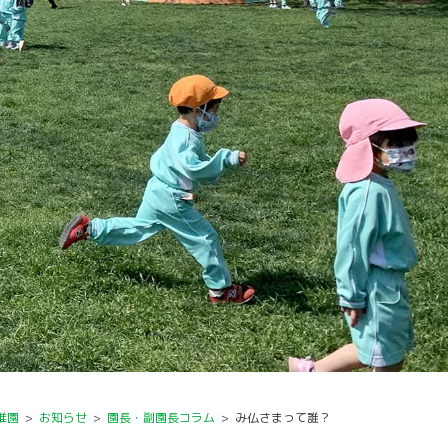
稚園
>
お知らせ
>
園長・副園長コラム
>
み仏さまって誰？